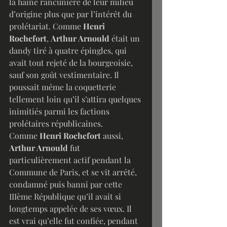
la haine rancunière de leur milieu 
d’origine plus que par l’intérêt du 
prolétariat. Comme 
Henri 
Rochefort
, 
Arthur Arnould
 était un 
dandy tiré à quatre épingles, qui 
avait tout rejeté de la bourgeoisie, 
sauf son goût vestimentaire. Il 
poussait même la coquetterie 
tellement loin qu’il s’attira quelques 
inimitiés parmi les factions 
prolétaires républicaines.
Comme 
Henri Rochefort 
aussi, 
Arthur Arnould
 fut 
particulièrement actif pendant la 
Commune de Paris, et se vit arrêté, 
condamné puis banni par cette 
IIIème République qu’il avait si 
longtemps appelée de ses vœux. Il 
est vrai qu’elle fut confiée, pendant 