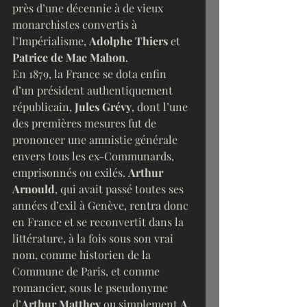
près d’une décennie à de vieux 
monarchistes convertis à 
l’Impérialisme, 
Adolphe Thiers
 et 
Patrice de Mac Mahon
.
En 1879, la France se dota enfin 
d’un président authentiquement 
républicain,
 Jules Grévy
, dont l’une 
des premières mesures fut de 
prononcer une amnistie générale 
envers tous les ex-Communards, 
emprisonnés ou exilés. 
Arthur 
Arnould
, qui avait passé toutes ses 
années d’exil à Genève, rentra donc 
en France et se reconvertit dans la 
littérature, à la fois sous son vrai 
nom, comme historien de la 
Commune de Paris, et comme 
romancier, sous le pseudonyme 
d’
Arthur Matthey
 ou simplement 
A. 