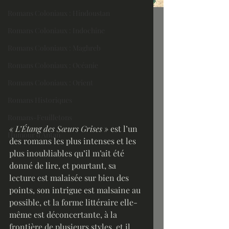
Romans Coloniaux : Hindoustan
Romans Coloniaux : Indochine
Romans Coloniaux : Maghreb
Romans Coloniaux : Océanie
Romans Coloniaux : Orient
Romans Historiques
Romans-Feuilletons
« L’Étang des Sœurs Grises »
 est l’un 
Humour d'Antan
des romans les plus intenses et les 
plus inoubliables qu’il m’ait été 
donné de lire, et pourtant, sa 
lecture est malaisée sur bien des 
points, son intrigue est malsaine au 
possible, et la forme littéraire elle-
même est déconcertante, à la 
frontière de plusieurs styles, et il 