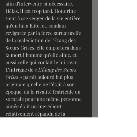
afin d'intervenir, si nécessaire. 
Hélas, il est trop tard. Honorine 
tient à sse venger de la vie entière 
qu'on lui a faite, et, soudain 
revigorée par la force surnaturelle 
de la malédiction de l’Étang des 
Sœurs Grises, elle emportera dans 
la mort l’homme qu’elle aime, et 
aussi celle qui voulait le lui ravir… 
L’intrigue de 
« L’Étang des Sœurs 
Grises »
 paraît aujourd’hui plus 
originale qu’elle ne l’était à son 
époque, où la rivalité fratricide ou 
sororale pour une même personne 
aimée était un ingrédient 
relativement répandu de la 
littérature populaire. 
Deux choses font cependant de ce 
roman une œuvre à part : d’abord 