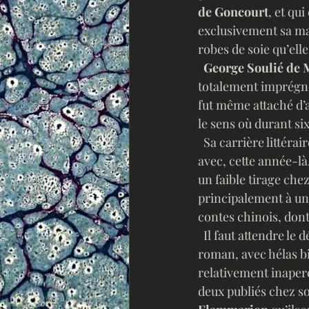
de Goncourt
, et qu
exclusivement sa ma
robes de soie qu’elle
George Soulié de 
totalement imprégné 
fut même attaché d’a
le sens où durant six
  Sa carrière littéraire commence en 1908, alors qu’il se trouve encore attaché d'ambassade, 
avec, cette année-l
un faible tirage chez
principalement à un 
contes chinois, dont 
  Il faut attendre l
roman, avec hélas bi
relativement inaper
deux publiés chez so