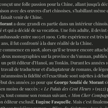
i conçut une folle passion pour la Chine, allant jusqu’à dé
ison avec des œuvres d’art chinoises, s’habillant même 
 faisait venir de Chine. 
Morant
 a donc grandi en partie dans un intérieur chinois, 
et qui a décidé de sa vocation. Une fois adulte, il devint 
mbassade entre 1903 et 1909. Cette expérience est très i
 ans, il fut confronté à la dure réalité de la Chine. 
à, deux monographies sur la province du Yunnan, publiés
 un petit éditeur d’Hanoï, au Tonkin. Durant les années 191
travail de traducteur et d’adaptateur de romans, de lége
néanmoins la fidélité et l’exactitude sont sujettes à débat
e début des années 20 pour que 
George Soulié de Morant
 s
en moins de succès : 
« Le Palais des Cent Fleurs »
 (1922)
çu, tout comme son roman suivant, 
« Mon Cher Compag
n éditeur exclusif, 
Eugène Fasquelle
. Mais c’est finalem