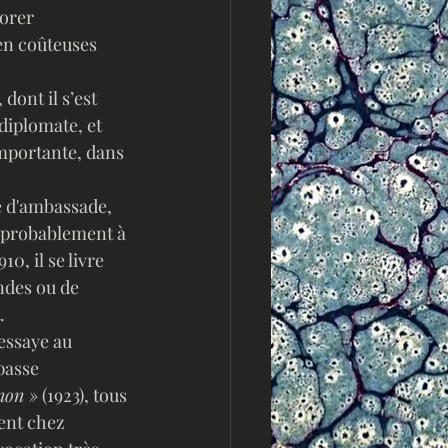
corer 
en coûteuses 
dont il s’est 
diplomate, et 
mportante, dans 
 probablement à 
0, il se livre 
ndes ou de 
. 
'essaye au 
 passe 
non »
 (1923), tous 
ent chez 