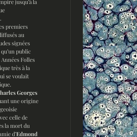
pire jusqu’à la 
ue 
  
les premiers 
diffusés au 
tudes signées 
 qu’un public 
 Années Folles 
ique très à la 
i se voulait  
que.  
harles Georges 
buant une origine 
geoisie 
vec celle de 
ès la mort du 
amie d’
Edmond 