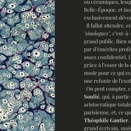
ou céramiques, lesq
Belle-Époque, et inst
exclusivement dévoué
  Il fallut attendre
"sinologues"
, c’est-à
grand public. Bien sû
par d’émérites profe
assez confidentiel. 
grâce à l’essor de la 
mode pour ce qui e
une refonte de l'exo
  On peut compter, 
Soulié
, qui, à partir
aristocratique totale
parisienne, et, ce qu
Théophile Gautier
.
grand écrivain, mais 