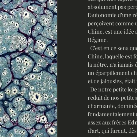
absolument pas perç
l’autonomie d’une ré
perçoivent comme un
Chine, est une idée
Régime. 
  C’est en ce sens que notre propre histoire nous empêche souvent de comprendre celle de la 
Chine, laquelle est f
la nôtre, n’a jamais 
un éparpillement cha
et de jalousies, éta
  De notre petite lorgnette d’Occidentaux ne percevant la Chine qu’à travers le soupirail 
réduit de nos petite
charmante, dominée pa
fondamentalement gue
assez aux frères 
Edm
d’art, qui furent, d