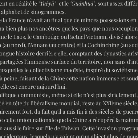
nt en réalité le 
"Yuèyǔ"  
et le 
"Guānhuà"
, sont assez diffé
e alphabet de sinogrammes. 
a bien plus nos ancêtres que les pays que nous occupion
 le Laos, le Cambodge ou l’actuel Vietnam, divisé alors 
n (au nord), l’Annam (au centre) et la Cochinchine (au sud
 longue histoire derrière elle, comptant des dynasties aris
partagées l’immense surface du territoire, non sans d’in
auxquelles le collectivisme maoïste, inspiré du soviétisme 
 peine, faisant de la Chine cette nation immense et soudé
elle est encore aujourd’hui.
acé en tête du libéralisme mondial, reste au XXIème siècle
rement fort, du fait qu’il a mis fin à des siècles de guerr
e cette union nationale que la Chine a récupéré la main
 aussi le faire sur l’île de Taiwan. Cette invasion progr
ccidentaux, lesquels n'y voient qu'un abject abus de pouvo