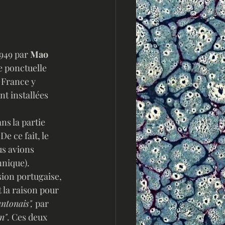
949 par 
Mao 
ne ponctuelle 
 France y 
t installées 
e ce fait, le 
s avions 
nique).   
ion portugaise, 
 la raison pour 
antonais",
 par 
n"
. Ces deux 