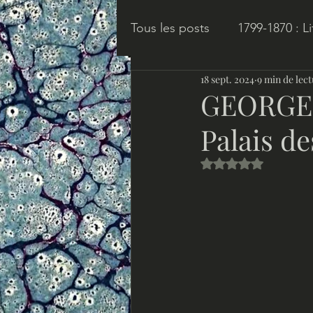
Tous les posts
1799-1870 : L
18 sept. 2024
9 min de lec
1919-1940 : Années Folles
GEORGE 
Palais de
Romans Coloniaux : Afriqu
Noté NaN étoiles s
Romans Coloniaux : Hindo
Romans Coloniaux : Océan
Romans-Feuilletons
Hu