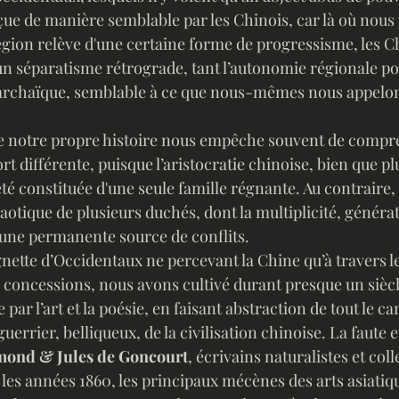
ue de manière semblable par les Chinois, car là où nous
gion relève d'une certaine forme de progressisme, les Ch
 séparatisme rétrograde, tant l’autonomie régionale pol
 archaïque, semblable à ce que nous-mêmes nous appelon
ort différente, puisque l’aristocratie chinoise, bien que p
été constituée d'une seule famille régnante. Au contraire, 
otique de plusieurs duchés, dont la multiplicité, génératr
it une permanente source de conflits. 
s concessions, nous avons cultivé durant presque un sièc
r l’art et la poésie, en faisant abstraction de tout le ca
rrier, belliqueux, de la civilisation chinoise. La faute 
ond & Jules de Goncourt
, écrivains naturalistes et col
ès les années 1860, les principaux mécènes des arts asiati