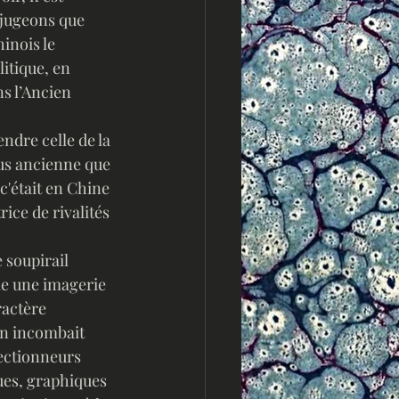
 jugeons que 
inois le 
itique, en 
s l’Ancien 
lus ancienne que 
c'était en Chine 
ice de rivalités 
le une imagerie 
ractère 
en incombait 
lectionneurs 
ques, graphiques 