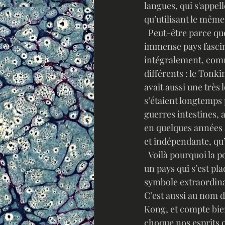
langues, qui s'appelle
qu’utilisant le mêm
  Peut-être parce que la France n’avait au final que de minces possessions en Chine, cet 
immense pays fascin
intégralement, comme
différents : le Tonki
avait aussi une très
s’étaient longtemps 
guerres intestines, 
en quelques années à
et indépendante, qu’
  Voilà pourquoi la politique communiste, même si elle n’est plus strictement appliquée dans 
un pays qui s’est pl
symbole extraordinai
C’est aussi au nom d
Kong, et compte bien
choque nos esprits o