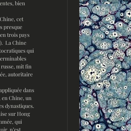
rentes, bien 
s presque 
en trois pays 
).  La Chine 
tocratiques qui 
terminables 
russe, mit fin 
e, autoritaire 
, en Chine, un 
es dynastiques. 
mise sur Hong 
ammée, qui 
ir, n’est 