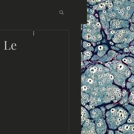
 Éditions Baudinière
 Le
aux : Asie
loniaux : Maghreb
ues