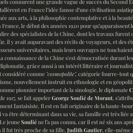
uels connurent une grande vague de succès du Second Em
allèrent en France l’idée fausse d’une civilisation asiatiq
e aux arts, à la philosophie contemplative et à la beauté.
, en France, le début des années 1920 pour qu’apparaissent 
-dire des spécialistes de la Chine, dont les travaux furent 
r, il y avait auparavant des récits de voyageurs, et des é
sseurs universitaires, mais leurs ouvrages ne touchaient
La connaissance de la Chine s'est démocratisée durant les
diplomatie, grâce aussi à un intérêt littéraire et journalist
st considéré comme 
"cosmopolite",
 catégorie fourre-tout qu
tisme, nouvellement instruit en ethnologie et en géopoliti
comme pionnier important de la sinologie, le diplomate 
C
 de 1917, se fait appeler 
George Soulié de Morant
, s’attri
ment fantaisiste. Il est en fait originaire de la haute-bour
i va être déterminant dans sa vie, sa famille est très liée a
 Le jeune
 Soulié 
ne l’a pas connu, car il est né six ans apr
il fut très proche de sa fille,
 Judith Gautier
, elle-même 