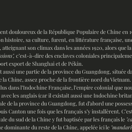
sement douloureux de la République Populaire de Chine en 1
on histoire, sa culture, furent, en littérature française, u
, atteignant son climax dans les années 1920, alors que la
sions",
 c’est-à-dire des enclaves coloniales principalemen
ort export de Shanghai et de Pékin. 
 la Chine, assez proche de la frontière nord du Vietnam. D
us dans l’Indochine Française, l’empire colonial que nou
ec les anglais (car il existait aussi une Indochine britan
ale de la province du Guangdong, fut d’abord une possess
is Canton une fois que les français s’y installèrent. C’est
cale du sud de la Chine y fut baptisée par les français le 
"c
ue dominante du reste de la Chine, appelée ici le 
"mandari