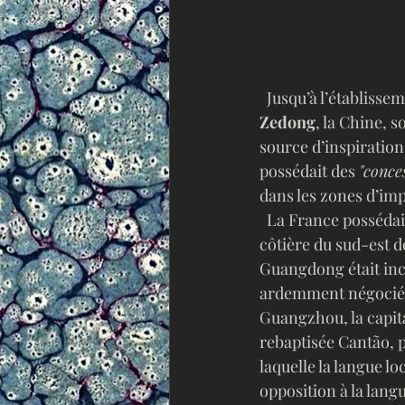
  Jusqu’à l’établis
Zedong
, la Chine, s
source d’inspiration
possédait des 
"conces
dans les zones d’imp
  La France possédait aussi une partie de la province du Guangdong, située dans la partie 
côtière du sud-est de
Guangdong était incl
ardemment négocié av
Guangzhou, la capit
rebaptisée Cantão, pu
laquelle la langue lo
opposition à la lang