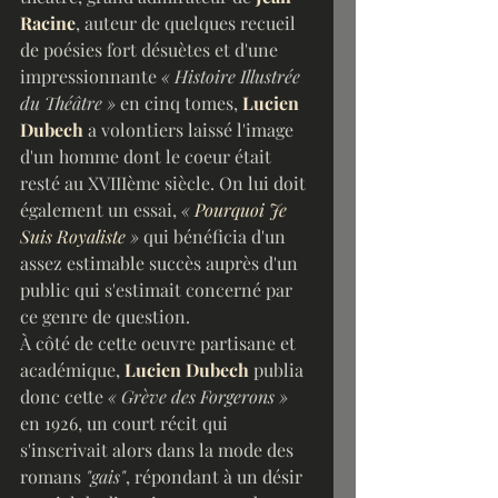
Racine
, auteur de quelques recueil 
de poésies fort désuètes et d'une 
impressionnante 
« Histoire Illustrée 
du Théâtre »
 en cinq tomes,
Lucien 
Dubech
 a volontiers laissé l'image 
d'un homme dont le coeur était 
resté au XVIIIème siècle. On lui doit 
également un essai, 
« 
Pourquoi Je 
Suis Royaliste
 » 
qui bénéficia d'un 
assez estimable succès auprès d'un 
public qui s'estimait concerné par 
ce genre de question.
À côté de cette oeuvre partisane et 
académique, 
Lucien Dubech
 publia 
donc cette 
« Grève des Forgerons »
en 1926, un court récit qui 
s'inscrivait alors dans la mode des 
romans 
"gais"
, répondant à un désir 