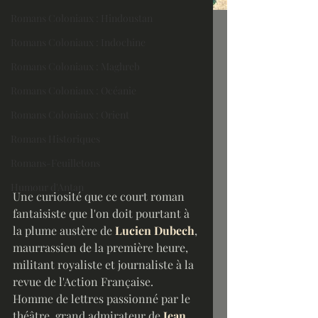
Romans Coloniaux : Hindoustan
Romans Coloniaux : Indochine
Romans Coloniaux : Maghreb
Romans Coloniaux : Océanie
Romans Coloniaux : Orient
Romans Historiques
Romans-Feuilletons
Humour d'Antan
Une curiosité que ce court roman 
fantaisiste que l'on doit pourtant à 
la plume austère de 
Lucien Dubech
, 
maurrassien de la première heure, 
militant royaliste et journaliste à la 
revue de l'Action Française.
Homme de lettres passionné par le 
théâtre, grand admirateur de 
Jean 