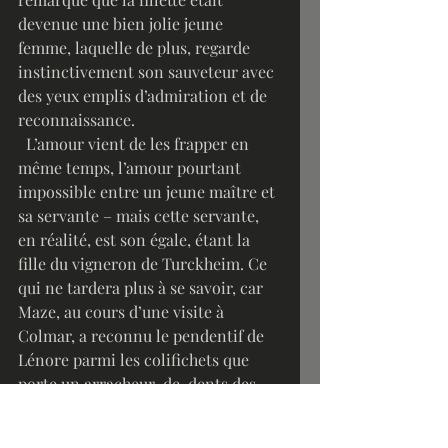
devenue une bien jolie jeune 
femme, laquelle de plus, regarde 
instinctivement son sauveteur avec 
des yeux emplis d’admiration et de 
reconnaissance. 
  L’amour vient de les frapper en 
même temps, l’amour pourtant 
impossible entre un jeune maître et 
sa servante – mais cette servante, 
en réalité, est son égale, étant la 
fille du vigneron de Turckheim. Ce 
qui ne tardera plus à se savoir, car 
Maze, au cours d’une visite à 
Colmar, a reconnu le pendentif de 
Lénore parmi les colifichets que 
porte un arracheur-de-dents des 
rues. Maze ira jusqu’à sacrifier une 
molaire sans anesthésie pour 