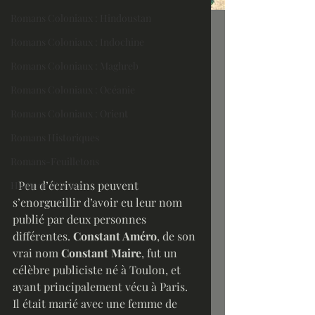
Romans Coloniaux : Hindoustan
Romans Coloniaux : Indochine
Romans Coloniaux : Maghreb
Romans Coloniaux : Océanie
Romans Coloniaux : Orient
Romans Historiques
Romans-Feuilletons
  Peu d’écrivains peuvent 
Humour d'Antan
s’enorgueillir d’avoir eu leur nom 
publié par deux personnes 
différentes. 
Constant Améro
, de son 
vrai nom 
Constant Maire
, fut un 
célèbre publiciste né à Toulon, et 
ayant principalement vécu à Paris. 
Il était marié avec une femme de 