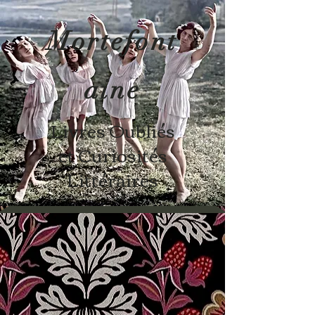
Mortefont
aine
Livres Oubliés
et Curiosités
Littéraires