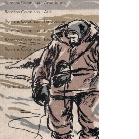
Romans Coloniaux : Amériques
Romans Coloniaux : Asie
Romans Coloniaux : Hindoustan
Romans Coloniaux : Indochine
Romans Coloniaux : Maghreb
Romans Coloniaux : Océanie
Romans Coloniaux : Orient
Romans Historiques
Romans-Feuilletons
Humour d'Antan