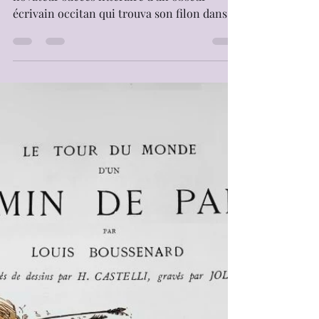
« Le Grand Silence Blanc » fut l'étonnant et
novateur succès littéraire d'un obscur
écrivain occitan qui trouva son filon dans le
Grand Nord Canadien sans jamais y mettre
un pied, mais qui, hélas, ne put en profiter
longtemps. Né en 1884 à Montpellier, Louis-
Frédéric Rouquette y passa les trois
premières décennies de sa vie, cherchant
dès l'adolescence à faire représenter
quelques pièces de théâtre dont aucun
établissement ne voulut s'encombrer. Marié
à seulement vingt ans,