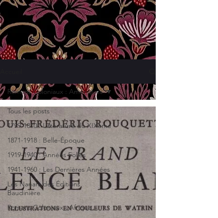
Accueil
Romans Coloniaux : Amériques
Tous les posts
1799-1870 : Littérature du XIXème
1871-1918 : Belle-Époque
1919-1940 : Années Folles
1941-1960 : Les Dernières Années
Les Nanars des Éditions
Baudinière
Romans Coloniaux : Afrique