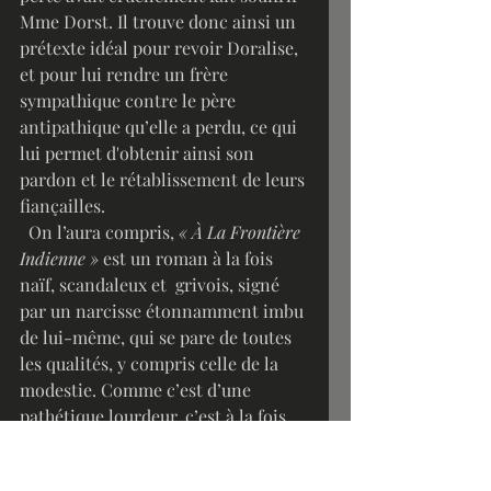
Mme Dorst. Il trouve donc ainsi un 
prétexte idéal pour revoir Doralise, 
et pour lui rendre un frère 
sympathique contre le père 
antipathique qu’elle a perdu, ce qui 
lui permet d'obtenir ainsi son 
pardon et le rétablissement de leurs 
fiançailles.
  On l’aura compris, 
« À La Frontière 
Indienne »
 est un roman à la fois 
naïf, scandaleux et  grivois, signé 
par un narcisse étonnamment imbu 
de lui-même, qui se pare de toutes 
les qualités, y compris celle de la 
modestie. Comme c’est d’une 
pathétique lourdeur, c’est à la fois 
drôle et immature, et surtout 
typique, dans le sens où la 