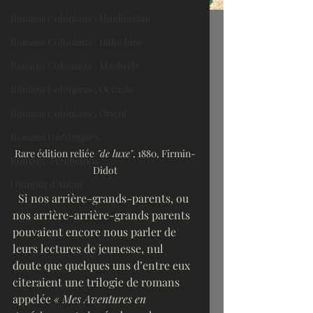
Romans Coloniaux : Hindoustan
Romans Coloniaux : Indochine
Romans Coloniaux : Maghreb
Romans Coloniaux : Océanie
Romans Coloniaux : Orient
Romans Historiques
Rare édition reliée
 "de luxe"
, 1880, Firmin-
Romans-Feuilletons
Didot
Humour d'Antan
  Si nos arrière-grands-parents, ou 
nos arrière-arrière-grands parents 
pouvaient encore nous parler de 
leurs lectures de jeunesse, nul 
doute que quelques uns d’entre eux 
citeraient une trilogie de romans 
appelée 
« Mes Aventures en 