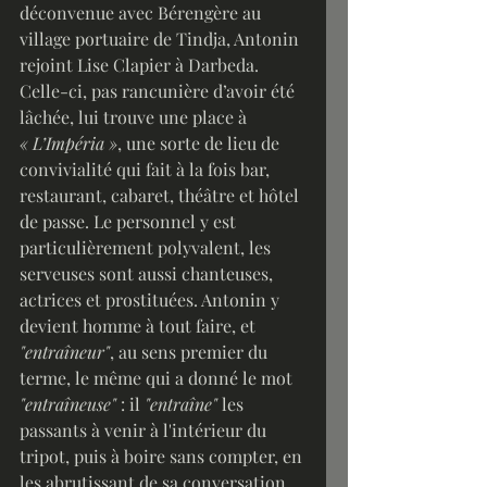
déconvenue avec Bérengère au 
village portuaire de Tindja, Antonin 
rejoint Lise Clapier à Darbeda. 
Celle-ci, pas rancunière d’avoir été 
lâchée, lui trouve une place à 
« L’Impéria »
, une sorte de lieu de 
convivialité qui fait à la fois bar, 
restaurant, cabaret, théâtre et hôtel 
de passe. Le personnel y est 
particulièrement polyvalent, les 
serveuses sont aussi chanteuses, 
actrices et prostituées. Antonin y 
devient homme à tout faire, et 
"entraîneur"
, au sens premier du 
terme, le même qui a donné le mot 
"entraîneuse"
 : il 
"entraîne"
 les 
passants à venir à l'intérieur du 
tripot, puis à boire sans compter, en 
les abrutissant de sa conversation. 