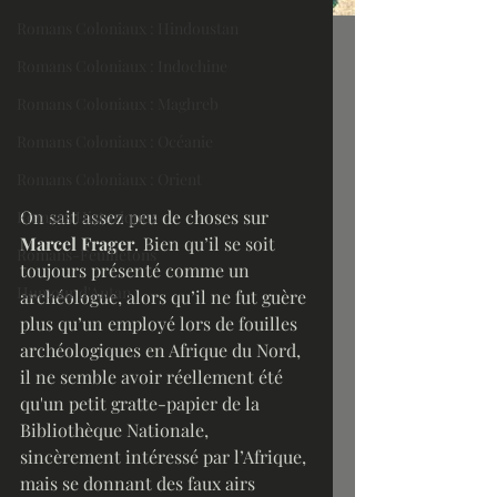
Romans Coloniaux : Hindoustan
Romans Coloniaux : Indochine
Romans Coloniaux : Maghreb
Romans Coloniaux : Océanie
Romans Coloniaux : Orient
On sait assez peu de choses sur 
Romans Historiques
Marcel Frager
. Bien qu’il se soit 
Romans-Feuilletons
toujours présenté comme un 
Humour d'Antan
archéologue, alors qu’il ne fut guère 
plus qu’un employé lors de fouilles 
archéologiques en Afrique du Nord, 
il ne semble avoir réellement été 
qu'un petit gratte-papier de la 
Bibliothèque Nationale, 
sincèrement intéressé par l’Afrique, 
mais se donnant des faux airs 