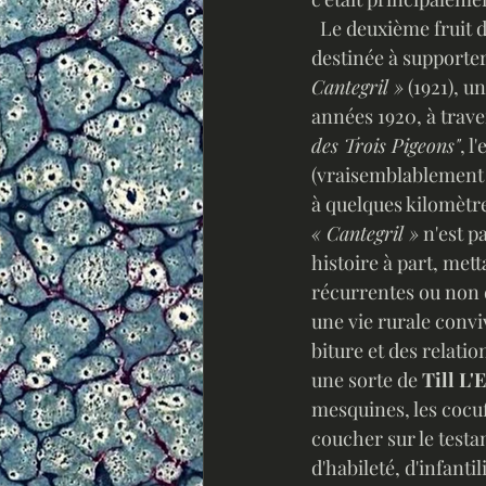
  Le deuxième fruit de cette collaboration littéraire, au départ purement ludique et sans doute 
destinée à supporter
Cantegril »
 (1921), 
années 1920, à traver
des Trois Pigeons"
, l
(vraisemblablement i
à quelques kilomètre
« Cantegril »
 n'est 
histoire à part, met
récurrentes ou non 
une vie rurale conviv
biture et des relatio
une sorte de 
Till L'
mesquines, les cocuf
coucher sur le testa
d'habileté, d'infant