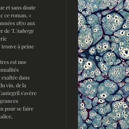
nc ce roman, 
« 
 années 1870 aux 
er de 
"L'Auberge 
ric 
 trouve à peine 
tres est une 
nnalités 
 exaltée dans 
u vin, de la 
Cantegril s'avère 
engeances 
n pour se faire 
alice, 