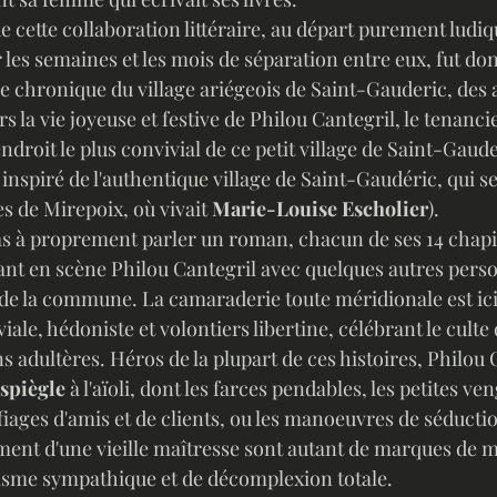
 les semaines et les mois de séparation entre eux, fut do
une chronique du village ariégeois de Saint-Gauderic, des
s la vie joyeuse et festive de Philou Cantegril, le tenanci
'endroit le plus convivial de ce petit village de Saint-Gaude
nspiré de l'authentique village de Saint-Gaudéric, qui se
s de Mirepoix, où vivait 
Marie-Louise Escholier
). 
pas à proprement parler un roman, chacun de ses 14 chapi
tant en scène Philou Cantegril avec quelques autres perso
de la commune. La camaraderie toute méridionale est ici
iale, hédoniste et volontiers libertine, célébrant le culte d
ns adultères. Héros de la plupart de ces histoires, Philou 
Espiègle
 à l'aïoli, dont les farces pendables, les petites v
iages d'amis et de clients, ou les manoeuvres de séductio
ment d'une vieille maîtresse sont autant de marques de m
ilisme sympathique et de décomplexion totale. 