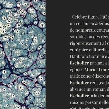
  Célèbre figure litt
un certain académism
de nombreux courants
sordides ou des récit
rigoureusement à l'o
contraire culturelle
Haut fonctionnaire a
Escholier
 partagea l
épouse 
Marie-Loui
qu'ils concrétisèren
Escholier
 rédigeait
absence un roman de
Escholier
, à la dem
raisons personnelle
c'était principalemen