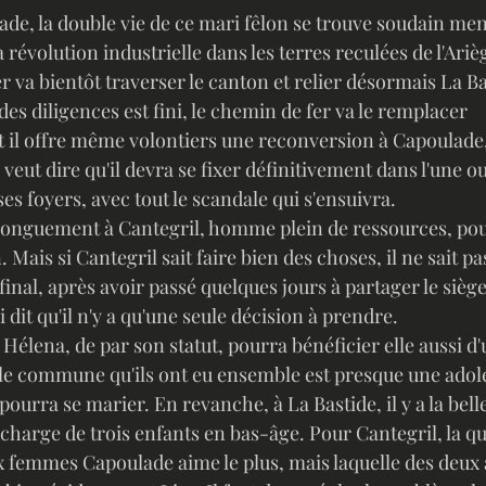
la révolution industrielle dans les terres reculées de l'Ariè
r va bientôt traverser le canton et relier désormais La Ba
es diligences est fini, le chemin de fer va le remplacer 
 il offre même volontiers une reconversion à Capoulad
veut dire qu'il devra se fixer définitivement dans l'une ou l
es foyers, avec tout le scandale qui s'ensuivra. 
 Mais si Cantegril sait faire bien des choses, il ne sait p
final, après avoir passé quelques jours à partager le siège
i dit qu'il n'y a qu'une seule décision à prendre. 
lle commune qu'ils ont eu ensemble est presque une adoles
pourra se marier. En revanche, à La Bastide, il y a la bell
 charge de trois enfants en bas-âge. Pour Cantegril, la que
x femmes Capoulade aime le plus, mais laquelle des deux 