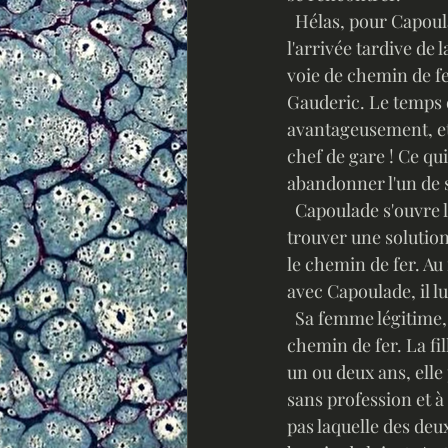
  Hélas, pour Capoulade, la double vie de ce mari fêlon se trouve soudain menacée par 
l'arrivée tardive de 
voie de chemin de fe
Gauderic. Le temps d
avantageusement, et
chef de gare ! Ce qui 
abandonner l'un de s
  Capoulade s'ouvre longuement à Cantegril, homme plein de ressources, pour l'aider à 
trouver une solution.
le chemin de fer. Au 
avec Capoulade, il lu
  Sa femme légitime, Hélena, de par son statut, pourra bénéficier elle aussi d'un emploi au 
chemin de fer. La fi
un ou deux ans, elle 
sans profession et à
pas laquelle des deu