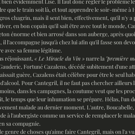
st bien évidemment Lise. Il faut donc régler le problème le 
re que le train soit là, et tout apprendre le soir-même à 
iver, en bon copain qu'il sait être avec tout le monde, Can
ton énorme et bien arrosé dans son auberge, après quoi,
 il l'accompagne jusqu'à chez lui afin qu'il fasse son devo
e avec sa femme légitime. 
lus réjouissant, 
« Le Miracle du Vin »
 narre la 
"première m
Gauderic, Fortuné Cazalens, décédé subitement d'une att
issait guère, Cazalens était célèbre pour être le seul habi
d'alcool. Pour Cantegril, il ne faut pas chercher ailleurs l
oins, dans les campagnes, la coutume veut que les proche
t, le temps que leur inhumation se prépare. Hélas, l'un de
vement malade au dernier moment. L'autre, Boucabelle, c
de à l'aubergiste comme un service de remplacer le mal
t en sa compagnie. 