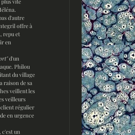
plus vite 
Héléna. 
tegril offre à 
 repu et 
ir en 
ort"
 d'un 
aque. Philou 
tant du village 
a raison de sa 
s veillent les 
s veilleurs 
lient régulier 
ade en urgence 