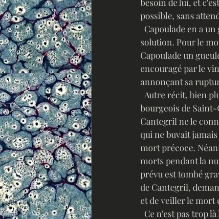
besoin de lui, et c'e
possible, sans attend
  Capoulade en a un gros chagrin, mais il sent bien, effectivement, qu'il n'y a pas d'autre 
solution. Pour le mot
Capoulade un gueule
encouragé par le vin,
annonçant sa ruptur
  Autre récit, bien p
bourgeois de Saint-
Cantegril ne le conna
qui ne buvait jamais 
mort précoce. Néanm
morts pendant la nui
prévu est tombé gra
de Cantegril, deman
et de veiller le mor
  Ce n'est pas trop là le genre de choses qu'aime faire Cantegril, mais on l'a vu, c'est un 