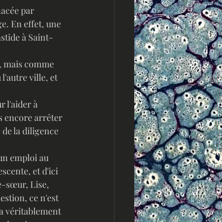
ge. En effet, une 
stide à Saint-
e, mais comme 
'autre ville, et 
as encore arrêter 
 de la diligence 
cente, et d'ici 
e-sœur, Lise, 
stion, ce n'est 
a véritablement 