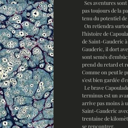
  Ses aventures sont néanmoins d'un intérêt et d'une drôlerie inégales, l'inspiration n'étant 
pas toujours de la pa
tenu du potentiel de l
  On retiendra surto
l'histoire de Capoula
de Saint-Gauderic à
Gauderic, il dort av
sont semés d'embûche
prend du retard et re
Comme on peut le pr
s'est bien gardée d'
  Le brave Capoulade exerce un métier bien monotone, mais avoir un foyer à chaque 
terminus est un ava
arrive pas moins à u
Saint-Gauderic avec 
trentaine de kilomèt
se rencontrer. 