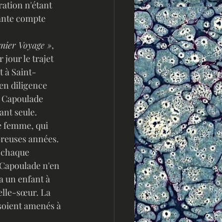
rante compte 
nier Voyage »
, 
 jour le trajet 
 à Saint-
en diligence 
, Capoulade 
ant seule. 
e femme, qui 
breuses années. 
 Capoulade n'en 
a un enfant à 
elle-sœur. La 
 soient amenés à 