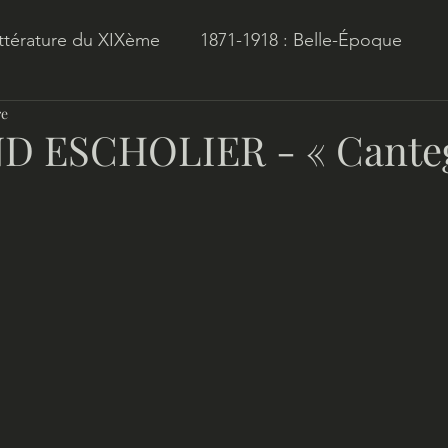
ittérature du XIXème
1871-1918 : Belle-Époque
re
1941-1960 : Les Dernières Années
Les Nanars des
 ESCHOLIER - « Canteg
e
Romans Coloniaux : Amériques
Romans Coloni
ur 5.
ustan
Romans Coloniaux : Indochine
Romans Co
ie
Romans Coloniaux : Orient
Romans Historiq
mour d'Antan