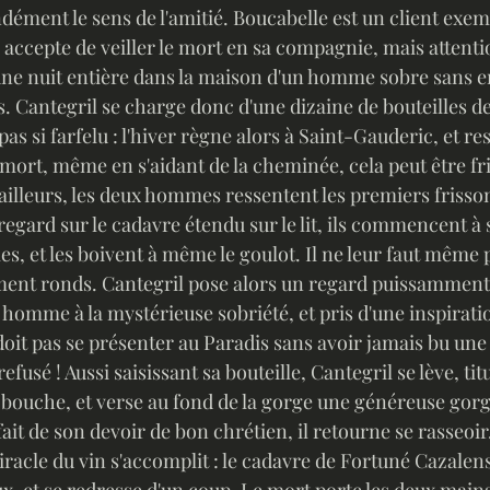
ment le sens de l'amitié. Boucabelle est un client exemp
 accepte de veiller le mort en sa compagnie, mais attentio
une nuit entière dans la maison d'un homme sobre sans 
. Cantegril se charge donc d'une dizaine de bouteilles de
pas si farfelu : l'hiver règne alors à Saint-Gauderic, et r
mort, même en s'aidant de la cheminée, cela peut être fri
regard sur le cadavre étendu sur le lit, ils commencent à s
es, et les boivent à même le goulot. Il ne leur faut même 
ent ronds. Cantegril pose alors un regard puissamment é
homme à la mystérieuse sobriété, et pris d'une inspiration
doit pas se présenter au Paradis sans avoir jamais bu une 
 refusé ! Aussi saisissant sa bouteille, Cantegril se lève, ti
a bouche, et verse au fond de la gorge une généreuse gorg
sfait de son devoir de bon chrétien, il retourne se rasseoir.