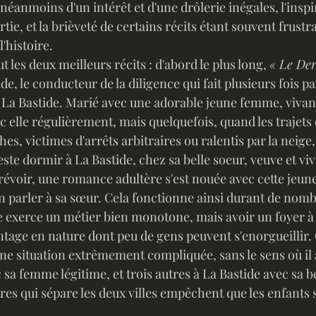
rtie, et la brièveté de certains récits étant souvent frust
'histoire. 
ut les deux meilleurs récits : d'abord le plus long, 
« Le Der
de, le conducteur de la diligence qui fait plusieurs fois par
 La Bastide. Marié avec une adorable jeune femme, vivant
ec elle régulièrement, mais quelquefois, quand les trajets 
s, victimes d'arrêts arbitraires ou ralentis par la neige
ste dormir à La Bastide, chez sa belle soeur, veuve et viv
évoir, une romance adultère s'est nouée avec cette jeun
en parler à sa sœur. Cela fonctionne ainsi durant de nom
ntage en nature dont peu de gens peuvent s'enorgueillir.
ne situation extrêmement compliquée, sans le sens où il 
sa femme légitime, et trois autres à La Bastide avec sa b
res qui sépare les deux villes empêchent que les enfants