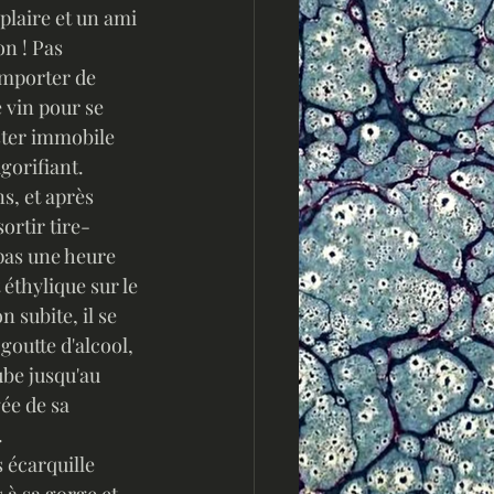
laire et un ami 
n ! Pas 
emporter de 
 vin pour se 
ester immobile 
gorifiant. 
ortir tire-
pas une heure 
thylique sur le 
 subite, il se 
goutte d'alcool, 
tube jusqu'au 
ée de sa 
 