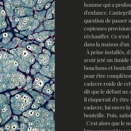
homme qui a profondé
d'enfance. Cantegril
question de passer 
copieuses provisions
réchauffer. Ce n'est 
dans la maison d'un 
  À peine installés, d'ailleurs, les deux hommes ressentent les premiers frissons, et après 
avoir jeté un timide 
bouchons et bouteill
pour être complètem
cadavre roide de cet 
dit que le défunt ne 
il risquerait d'y être
cadavre, lui ouvre l
bouteille. Puis, sati
  C'est alors que le miracle du vin s'accomplit : le cadavre de Fortuné Cazalens écarquille 