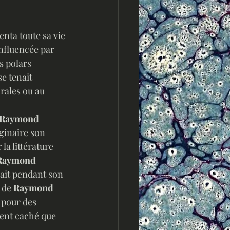
enta toute sa vie 
influencée par 
s polars 
se tenait 
rales ou au 
Raymond 
iginaire son 
a littérature 
Raymond 
rait pendant son 
 de 
Raymond 
 pour des 
ent caché que 