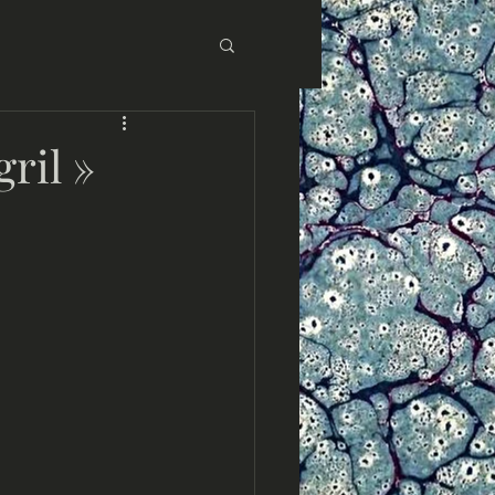
 Éditions Baudinière
ril »
aux : Asie
loniaux : Maghreb
ues