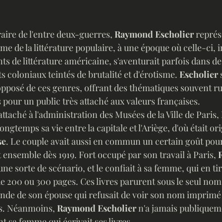
éraire de l'entre deux-guerres, 
Raymond Escholier 
représ
e de la littérature populaire, à une époque où celle-ci, 
 de littérature américaine, s'aventurait parfois dans de
s coloniaux teintés de brutalité et d'érotisme. 
Escholier 
pposé de ces genres, offrant des thématiques souvent ru
s pour un public très attaché aux valeurs françaises. 
ttaché à l'administration des Musées de la Ville de Paris, 
ongtemps sa vie entre la capitale et l'Ariège, d'où était or
se
. Le couple avait aussi en commun un certain goût pour l
t ensemble dès 1919. Fort occupé par son travail à Paris, 
 une sorte de scénario, et le confiait à sa femme, qui en ti
 200 ou 300 pages. Ces livres parurent sous le seul nom
ande de son épouse qui refusait de voir son nom imprimé
s. Néanmoins, 
Raymond Escholier
 n'a jamais publiquem
t sa femme qui écrivait ses livres. 