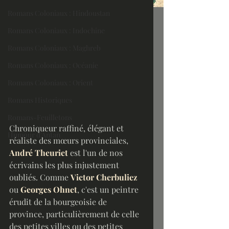
Romans Coloniaux : Hindoustan
Romans Coloniaux : Indochine
Romans Coloniaux : Maghreb
Romans Coloniaux : Océanie
Romans Coloniaux : Orient
Romans Historiques
Romans-Feuilletons
Chroniqueur raffiné, élégant et 
Humour d'Antan
réaliste des mœurs provinciales, 
André Theuriet
 est l'un de nos 
écrivains les plus injustement 
oubliés. Comme 
Victor Cherbuliez
ou 
Georges Ohnet
, c'est un peintre 
érudit de la bourgeoisie de 
province, particulièrement de celle 
des petites villes ou des petites 