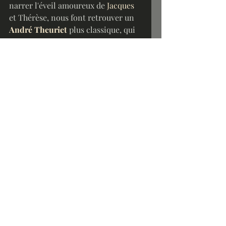
narrer l'éveil amoureux de 
Jacques
et Thérèse, nous font retrouver un 
André Theuriet
plus classique, qui 
ne peut se résoudre à rédiger un 
roman qui soit totalement 
dépourvu d'une jolie romance 
pleine de bons sentiments, et qui 
sont ici une véritable bouffée 
d'oxygène au milieu d'un étouffant 
brouillard de mesquineries.
1871-1918 : Belle-Époque
Posts récents
Voir tout