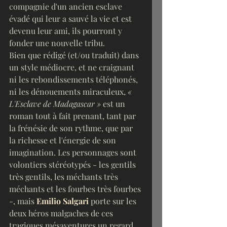
compagnie d'un ancien esclave 
évadé qui leur a sauvé la vie et est 
devenu leur ami, ils pourront y 
fonder une nouvelle tribu.
Bien que rédigé (et/ou traduit) dans 
un style médiocre, et ne craignant 
ni les rebondissements téléphonés, 
ni les dénouements miraculeux, 
« 
L'Esclave de Madagascar »
 est un 
roman tout à fait prenant, tant par 
la frénésie de son rythme, que par 
la richesse et l'énergie de son 
imagination. Les personnages sont 
volontiers stéréotypés - les gentils 
très gentils, les méchants très 
méchants et les fourbes très fourbes 
-, mais 
Emilio Salgari
porte sur les 
deux héros malgaches de ces 
tragiques mésaventures un regard 