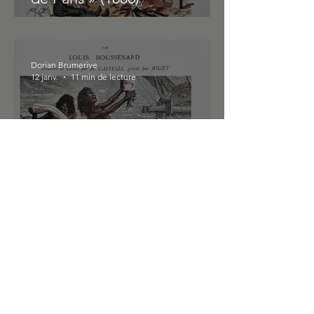
Dorian Brumerive
12 janv.
11 min de lecture
LOUIS BOUSSENARD - «
Les Dix Millions De
L'Oppossum Rouge » (1879)
Dorian Brumerive
4 janv.
15 min de lecture