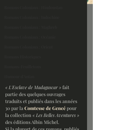
Romans Coloniaux : Hindoustan
Romans Coloniaux : Indochine
Romans Coloniaux : Maghreb
Romans Coloniaux : Océanie
Romans Coloniaux : Orient
Romans Historiques
Romans-Feuilletons
Humour d'Antan
« L'Esclave de Madagascar »
 fait 
partie des quelques ouvrages 
traduits et publiés dans les années 
30 par la 
Comtesse de Gencé
 pour 
la collection 
« Les Belles Aventures »
des éditions Albin Michel.
Si la plupart de ces romans, publiés 