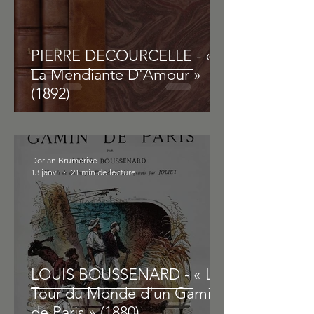
PIERRE DECOURCELLE - «
La Mendiante D'Amour »
(1892)
Dorian Brumerive
13 janv.
21 min de lecture
LOUIS BOUSSENARD - « Le
Tour du Monde d'un Gamin
de Paris » (1880)