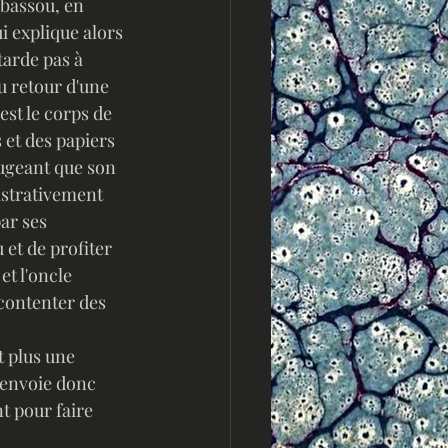
rbassou, en 
 explique alors 
tarde pas à 
u retour d'une 
est le corps de 
 et des papiers 
jugeant que son 
istrativement 
ar ses 
 et de profiter 
t l'oncle 
contenter des 
t plus une 
'envoie donc 
t pour faire 