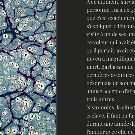
À ce moment, survien
personne, furieux q
que c'est exactement
s'expliquer : détrou
visite à un de ses am
ce voleur qui avait é
qu'il portait, avait
neveu a magnifiquem
mort, Barbassou ne s
dernières aventures, 
désormais de son har
amusé accepte d'aba
trois autres.
Néanmoins, la situati
esclave, il faut en 
durant une année dan
l'amour avec elle en