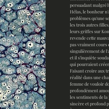
persuadant malgré lu
Hélas, le bonheur n'
problèmes qu'une se
les trois autres fille
leurs griffes sur Kon
revende cette mauvai
pas vraiment cours 
singulièrement de l'
et il s'inquiète soud
qui pourraient créer
Faisant croire aux tr
réalité dans une cha
femme de vouloir dom
profondément amoure
les sentiments de l
sincère et profond 