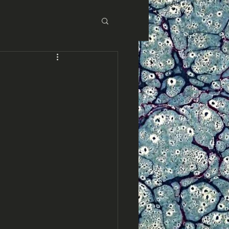
 Éditions Baudinière
aux : Asie
loniaux : Maghreb
ues