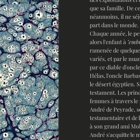
que sa famille. De ce
néanmoins, il ne sé
part dans le monde.
Chaque année, le pet
alors l'enfant à 
"embr
ramenée de quelque p
variés, et par le nu
par ce diable d'oncl
Hélas, l'oncle Barba
le désert égyptien. 
testament. Les princ
femmes à travers le 
André de Peyrade, so
testamentaire et de 
à son grand ami Moha
André s'acquitte le 