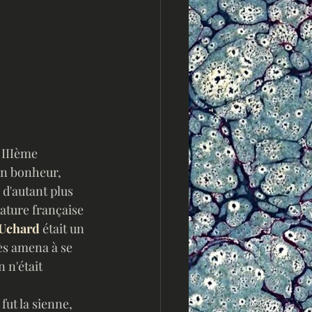
 IIIème 
in bonheur, 
 d'autant plus 
rature française 
Uchard
 était un 
ès amena à se 
 n'était 
ut la sienne, 