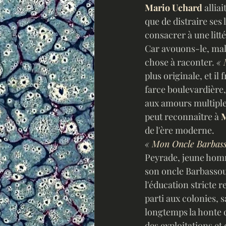
Mario Uchard
 allia
que de distraire ses l
consacrer à une lit
Car avouons-le, malg
chose à raconter. 
« 
plus originale, et i
farce boulevardière,
aux amours multiples
peut reconnaître à 
M
de l'ère moderne.
« 
Mon Oncle Barbas
Peyrade, jeune homm
son oncle Barbassou
l'éducation stricte 
parti aux colonies, s
longtemps la honte de
des exploitations et