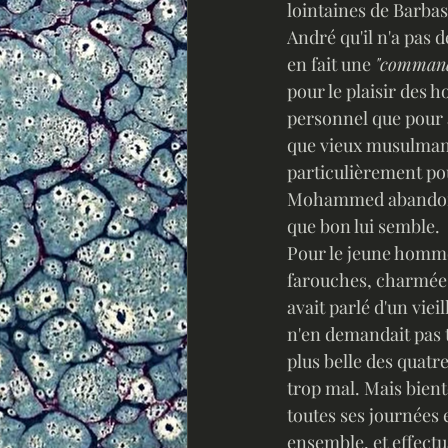
lointaines de Barbas
André qu'il n'a pas 
en fait une 
"comman
pour le plaisir des 
personnel que pour 
que vieux musulman
particulièrement po
Mohammed abandonne 
que bon lui semble.
Pour le jeune homme, 
farouches, charmées
avait parlé d'un viei
n'en demandait pas ta
plus belle des quatr
trop mal. Mais bient
toutes ses journées 
ensemble, et effectu