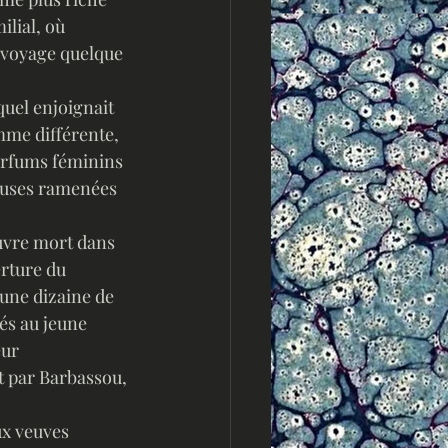
ilial, où 
 voyage quelque 
quel enjoignait 
mme différente, 
parfums féminins 
pouses ramenées 
ouvre mort dans 
rture du 
une dizaine de 
és au jeune 
ur 
t par Barbassou, 
ux veuves 