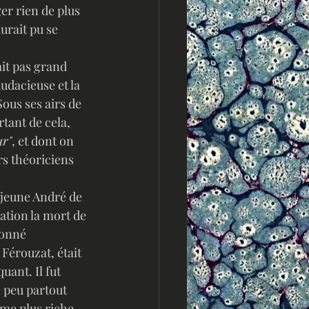
ger rien de plus 
aurait pu se 
ait pas grand 
udacieuse et la 
ous ses airs de 
tant de cela, 
ur"
, et dont on 
rs théoriciens 
 jeune André de 
tion la mort de 
donné 
Férouzat, était 
uant. Il fut 
n peu partout 
mme plus riche 