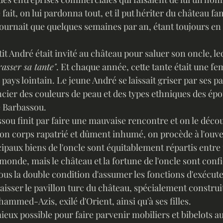
 fait, on lui pardonna tout, et il put hériter du château fam
journait que quelques semaines par an, étant toujours en
it André était invité au château pour saluer son oncle, le
asser sa tante"
. Et chaque année, cette tante était une fe
ays lointain. Le jeune André se laissait griser par ses 
ancier des couleurs de peau et des types ethniques des é
e Barbassou.
ssou finit par faire une mauvaise rencontre et on le déc
Son corps rapatrié et dûment inhumé, on procède à l'ouve
ipaux biens de l'oncle sont équitablement répartis entre 
monde, mais le château et la fortune de l'oncle sont confi
us la double condition d'assumer les fonctions d'exécute
laisser le pavillon turc du château, spécialement construi
mmed-Azis, exilé d'Orient, ainsi qu'à ses filles.
mieux possible pour faire parvenir mobiliers et bibelots a