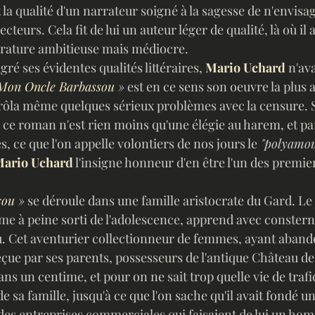
it la qualité d'un narrateur soigné à la sagesse de n'envisa
ecteurs. Cela fit de lui un auteur léger de qualité, là où il 
térature ambitieuse mais médiocre.
ré ses évidentes qualités littéraires, 
Mario Uchard
 n'av
Mon Oncle Barbassou
 »
 est en ce sens son oeuvre la plus a
l frôla même quelques sérieux problèmes avec la censure. S
 ce roman n'est rien moins qu'une élégie au harem, et par
, ce que l'on appelle volontiers de nos jours le
 "polyamo
ario Uchard
 l'insigne honneur d'en être l'un des premie
sou
 »
 se déroule dans une famille aristocrate du Gard. Le
e à peine sorti de l'adolescence, apprend avec consterna
. Cet aventurier collectionneur de femmes, ayant aban
reçue par ses parents, possesseurs de l'antique Château de 
ans un centime, et pour on ne sait trop quelle vie de trafiq
 sa famille, jusqu'à ce que l'on sache qu'il avait fondé u
 des entreprises commerciales qui faisaient de lui un ho