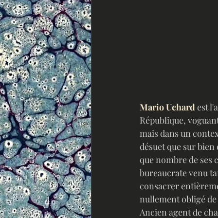
Mario Uchard
 est l
République, voguant
mais dans un contexte
désuet que sur bien d
que nombre de ses 
bureaucrate venu tar
consacrer entièrement
nullement obligé de t
Ancien agent de chan