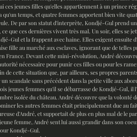
i ces jeunes filles qu'elles appartiennent à un prince ré
a qu'un temps, et quatre femmes apportent bien vite quatr
ule. De par son statut d'interprète, Kondjé-Gul prend un
s, ce que ces dernières vivent très mal. Un soir, elles se je
djé-Gul et la frappent avec haine. Elles exigent ensuite d'
se fille au marché aux esclaves, ignorant que de telles p
en France. Devant cette mini-révolution, André découvre
autorité nécessaire pour punir ces filles ou pour les ramen
ain de cette situation que, par ailleurs, ses propres parent
 un scandale sans précédent dans la petite ville aux abor
ois jeunes femmes qu'il se débarrasse de Kondjé-Gul, il l'
mbre isolée du château. André découvre que la volonté de
iner les autres femmes était principalement due au fait q
use d'André, et supportait de plus en plus mal de le pa
a jeune femme, André sent lui aussi grandir dans son coe
pour Kondjé-Gul.