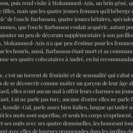
sou, puis rend visite à Mohammed-Azis, un brin gêné, qu
de filles, mais que les quatre jeunes femmes qu'il héberge 
de"
 de l'oncle Barbassou, quatre jeunes hétaïres, spécia
hommes, que l'oncle Barbassou voulait acquérir, autant po
ajouter un peu de décorum supplémentaire à son pavillon
, Mohammed-Azis n'a que peu d'estime pour les femmes,
ur les houris, aussi, Barbassou étant mort et sa command
ses quatre colocataires à André, en lui recommandant 
c'est un torrent de féminité et de sensualité qui s'abat s
 de se découvrir comme maître un garçon de leur âge alo
llard, elles n'ont aucun mal à offrir leurs charmes au jeun
nt. Lui ne parle pas turc, aucune d'entre elles ne parle fr
e, Kondjé-Gul, parle assez bien italien, langue qu'André n
ôt les mots sont superflus, et seuls les corps s'expriment
et ses nuits avec ses quatre demoiselles, les honorant tour
ant avec elles de longues promenades dans les jardins du