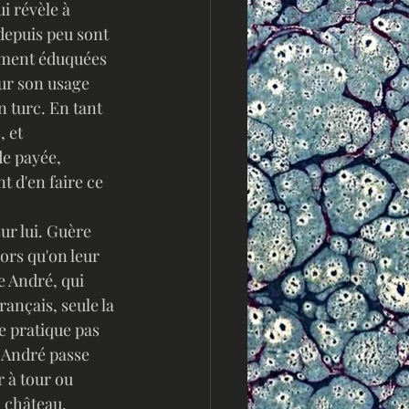
i révèle à 
depuis peu sont 
lement éduquées 
ur son usage 
 turc. En tant 
 et 
e payée, 
d'en faire ce 
ur lui. Guère 
rs qu'on leur 
e André, qui 
ançais, seule la 
e pratique pas 
. André passe 
 à tour ou 
 château, 