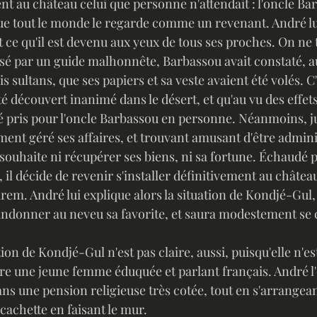
t au château celui que personne n'attendait : l'oncle Ba
ue tout le monde le regarde comme un revenant. André lui
 ce qu'il est devenu aux yeux de tous ses proches. On ne 
ssé par un guide malhonnête, Barbassou avait constaté, a
is sultans, que ses papiers et sa veste avaient été volés. C'
té découvert inanimé dans le désert, et qu'au vu des effets
 été pris pour l'oncle Barbassou en personne. Néanmoins, 
ent géré ses affaires, et trouvant amusant d'être admin
ouhaite ni récupérer ses biens, ni sa fortune. Échaudé p
il décide de revenir s'installer définitivement au château
em. André lui explique alors la situation de Kondjé-Gul, e
ndonner au neveu sa favorite, et saura modestement se 
on de Kondjé-Gul n'est pas claire, aussi, puisqu'elle n'es
faire une jeune femme éduquée et parlant français. André l
s une pension religieuse très cotée, tout en s'arrangean
 cachette en faisant le mur.