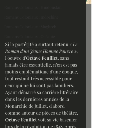
Romans Coloniaux : Hindoustan
Romans Coloniaux : Indochine
Romans Coloniaux : Maghreb
Romans Coloniaux : Océanie
Si la postérité a surtout retenu 
« Le 
Romans Coloniaux : Orient
Roman d'un Jeune Homme Pauvre »
, 
Romans Historiques
l'oeuvre d'
Octave Feuillet
, sans 
jamais être essentielle, n'en est pas 
Romans-Feuilletons
moins emblématique d'une époque, 
Humour d'Antan
tout restant très accessible pour 
ceux qui ne lui sont pas familiers. 
Ayant démarré sa carrière littéraire 
dans les dernières années de la 
Monarchie de Juillet, d'abord 
comme auteur de pièces de théâtre, 
Octave Feuillet
 voit sa vie basculer 
lors de la révolution de 1848. Après 