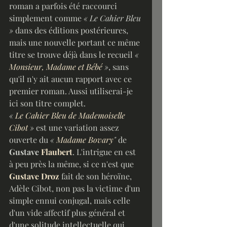
roman a parfois été raccourci 
simplement comme 
« Le Cahier Bleu 
»
 dans des éditions postérieures, 
mais une nouvelle portant ce même 
titre se trouve déjà dans le recueil 
« 
Monsieur, Madame et Bébé
 »
, sans 
qu'il n'y ait aucun rapport avec ce 
premier roman. Aussi utiliserai-je 
ici son titre complet.
« 
Le Cahier Bleu de Mademoiselle 
Cibot
 »
 est une variation assez 
ouverte du 
« 
Madame Bovary
"
 de 
Gustave 
Flaubert
. L'intrigue en est 
à peu près la même, si ce n'est que 
Gustave Droz
 fait de son héroïne, 
Adèle Cibot, non pas la victime d'un 
simple ennui conjugal, mais celle 
d'un vide affectif plus général et 
d'une solitude intellectuelle qui 