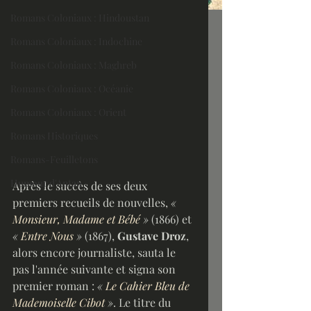
Romans Coloniaux : Hindoustan
Romans Coloniaux : Indochine
Romans Coloniaux : Maghreb
Romans Coloniaux : Océanie
Romans Coloniaux : Orient
Romans Historiques
Romans-Feuilletons
Humour d'Antan
Après le succès de ses deux 
premiers recueils de nouvelles, 
« 
Monsieur, Madame et Bébé
 » 
(1866) et 
« 
Entre Nous
 »
 (1867), 
Gustave Droz
, 
alors encore journaliste, sauta le 
pas l'année suivante et signa son 
premier roman : 
« 
Le Cahier Bleu de 
Mademoiselle Cibot
 »
. Le titre du 